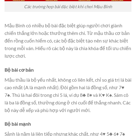
Các trường hợp bài đặc biệt khi chơi Mậu Binh
Mậu Binh có nhiều bộ bài đặc biệt giúp người chơi giành
chiến thắng lớn hoặc thưởng thêm chi. Từ mậu thầu cơ bản
đến rồng cuốn hiếm có, các bộ đặc biệt tạo nên sự khác biệt
trong mỗi ván. Hiểu rõ các bộ này là chìa khóa để tối ưu chiến
lược chơi.
Bộ bài cơ bản
Mậu thầu là bộ yếu nhất, không có liên kết, chỉ so giá trị lá bài
cao nhất (A là mạnh nhất). Đôi gồm hai lá đồng số, như 7♥
7♠. Thú là hai đôi trong chi 5 lá, ví dụ 8♣ 8♦ và K♥ K♠. Sám cô
là ba lá đồng số, thường dùng ở chi cuối để thắng nhanh. Các
bộ này dễ xếp và phù hợp với người mới.
Bộ bài mạnh
Sảnh là năm lá liên tiếp nhưng khác chất, như 4♥ 5♣ 6♦ 7♠