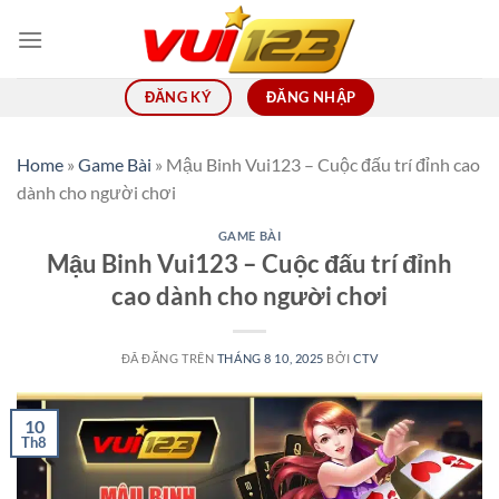
Chuyển
đến
nội
dung
ĐĂNG NHẬP
ĐĂNG KÝ
Home
»
Game Bài
»
Mậu Binh Vui123 – Cuộc đấu trí đỉnh cao
dành cho người chơi
GAME BÀI
Mậu Binh Vui123 – Cuộc đấu trí đỉnh
cao dành cho người chơi
ĐÃ ĐĂNG TRÊN
THÁNG 8 10, 2025
BỞI
CTV
10
Th8