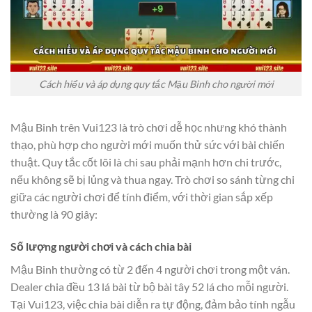
Cách hiểu và áp dụng quy tắc Mậu Binh cho người mới
Mậu Binh trên Vui123 là trò chơi dễ học nhưng khó thành
thạo, phù hợp cho người mới muốn thử sức với bài chiến
thuật. Quy tắc cốt lõi là chi sau phải mạnh hơn chi trước,
nếu không sẽ bị lủng và thua ngay. Trò chơi so sánh từng chi
giữa các người chơi để tính điểm, với thời gian sắp xếp
thường là 90 giây:
Số lượng người chơi và cách chia bài
Mậu Binh thường có từ 2 đến 4 người chơi trong một ván.
Dealer chia đều 13 lá bài từ bộ bài tây 52 lá cho mỗi người.
Tại Vui123, việc chia bài diễn ra tự động, đảm bảo tính ngẫu