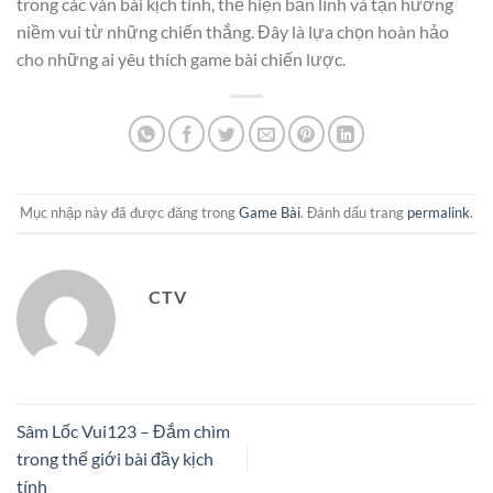
trong các ván bài kịch tính, thể hiện bản lĩnh và tận hưởng
niềm vui từ những chiến thắng. Đây là lựa chọn hoàn hảo
cho những ai yêu thích game bài chiến lược.
Mục nhập này đã được đăng trong
Game Bài
. Đánh dấu trang
permalink
.
CTV
Sâm Lốc Vui123 – Đắm chìm
trong thế giới bài đầy kịch
tính